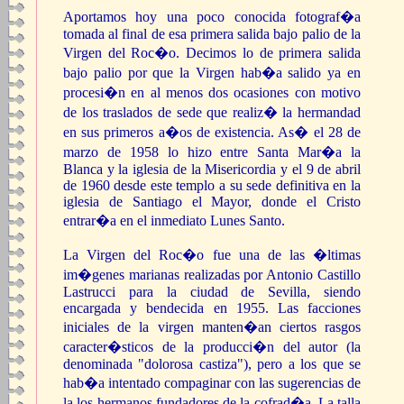
Aportamos hoy una poco conocida fotograf�a
tomada al final de esa primera salida bajo palio de la
Virgen del Roc�o. Decimos lo de primera salida
bajo palio por que la Virgen hab�a salido ya en
procesi�n en al menos dos ocasiones con motivo
de los traslados de sede que realiz� la hermandad
en sus primeros a�os de existencia. As� el 28 de
marzo de 1958 lo hizo entre Santa Mar�a la
Blanca y la iglesia de la Misericordia y el 9 de abril
de 1960 desde este templo a su sede definitiva en la
iglesia de Santiago el Mayor, donde el Cristo
entrar�a en el inmediato Lunes Santo.
La Virgen del Roc�o fue una de las �ltimas
im�genes marianas realizadas por Antonio Castillo
Lastrucci para la ciudad de Sevilla, siendo
encargada y bendecida en 1955. Las facciones
iniciales de la virgen manten�an ciertos rasgos
caracter�sticos de la producci�n del autor (la
denominada "dolorosa castiza"), pero a los que se
hab�a intentado compaginar con las sugerencias de
la los hermanos fundadores de la cofrad�a. La talla