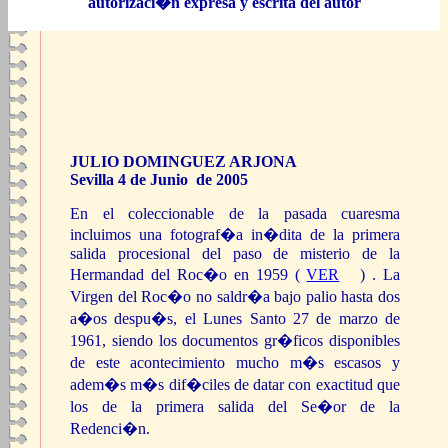
autorizaci�n expresa y escrita del autor
JULIO DOMINGUEZ ARJONA
Sevilla 4 de Junio de 2005
En el coleccionable de la pasada cuaresma
incluimos una fotograf�a in�dita de la primera
salida procesional del paso de misterio de la
Hermandad del Roc�o en 1959 (
VER
) . La
Virgen del Roc�o no saldr�a bajo palio hasta dos
a�os despu�s, el Lunes Santo 27 de marzo de
1961, siendo los documentos gr�ficos disponibles
de este acontecimiento mucho m�s escasos y
adem�s m�s dif�ciles de datar con exactitud que
los de la primera salida del Se�or de la
Redenci�n.