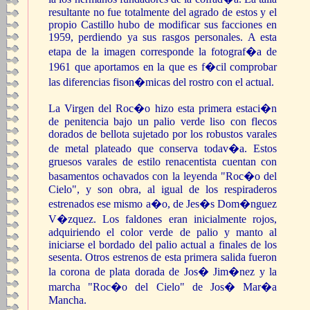
resultante no fue totalmente del agrado de estos y el
propio Castillo hubo de modificar sus facciones en
1959, perdiendo ya sus rasgos personales. A esta
etapa de la imagen corresponde la fotograf�a de
1961 que aportamos en la que es f�cil comprobar
las diferencias fison�micas del rostro con el actual.
La Virgen del Roc�o hizo esta primera estaci�n
de penitencia bajo un palio verde liso con flecos
dorados de bellota sujetado por los robustos varales
de metal plateado que conserva todav�a. Estos
gruesos varales de estilo renacentista cuentan con
basamentos ochavados con la leyenda "Roc�o del
Cielo", y son obra, al igual de los respiraderos
estrenados ese mismo a�o, de Jes�s Dom�nguez
V�zquez. Los faldones eran inicialmente rojos,
adquiriendo el color verde de palio y manto al
iniciarse el bordado del palio actual a finales de los
sesenta. Otros estrenos de esta primera salida fueron
la corona de plata dorada de Jos� Jim�nez y la
marcha "Roc�o del Cielo" de Jos� Mar�a
Mancha.