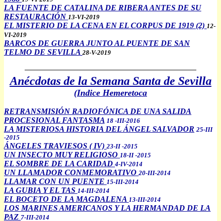
LA FUENTE DE CATALINA DE RIBERA ANTES DE SU
RESTAURACIÓN
13-VI-2019
EL MISTERIO DE LA CENA EN EL CORPUS DE 1919 (2)
12-
VI-2019
BARCOS DE GUERRA JUNTO AL PUENTE DE SAN
TELMO DE SEVILLA
28-V-2019
Anécdotas de la Semana Santa de Sevilla
(Indice Hemeretoca
RETRANSMISIÓN RADIOFÓNICA DE UNA SALIDA
PROCESIONAL FANTASMA
18
-III-2016
LA MISTERIOSA HISTORIA DEL ÁNGEL SALVADOR
25-III
-2015
ÁNGELES TRAVIESOS ( IV)
23-II -2015
UN INSECTO MUY RELIGIOSO
18-II -2015
EL SOMBRE DE LA CARIDAD
4-IV-2014
UN LLAMADOR CONMEMORATIVO
20-III-2014
LLAMAR CON UN PUENTE
15-III-2014
LA GUBIA Y EL TAS
14-III-2014
EL BOCETO DE LA MAGDALENA
13-III-2014
LOS MARINES AMERICANOS Y LA HERMANDAD DE LA
PAZ
7-III-2014