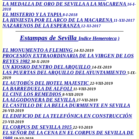
LA MEDALLA DE ORO DE SEVILLA A LA MACARENA
16-I-
2018
EL MISTERIO Y LA TAPIA
8-I-2018
LA HINIESTA POR EL ARCO DE LA MACARENA
11-XII-2017
NAZARENOS DE LA ESPERANZA
12-XI-2017
Estampas de Sevilla
Indice Hemeroteca
)
EL MONUMENTO A FLEMING
14-XI-2019
PROCESIÓN EXTRAORDINARIA DE LA VIRGEN DE LOS
REYES 1982
30-X-2019
UN KIOSKO DENTRO DEL ARQUILLO
14-IX-2019
LAS PUERTAS DEL ARQUILLO DEL AYUNTAMIENTO
5-IX-
2019
EL AUTOBÚS DEL HOTEL MAJESTIC
22-VIII-2019
LA BARREDUELA DE ALFOLI
11-VIII-2019
EL CINE LOS REMEDIOS
8-VIII-2019
LA ALGODONERA DE SEVILLA
27-VII-2019
EL CASTILLO DE LA BELLA DURMIENTE EN SEVILLA
26-VII-2019
EL EDIFICIO DE LA TELEFÓNICA EN CONSTRUCCIÓN
23-VII-2019
EL CORPUS DE SEVILLA 1915
22-VI-2019
EL SEÑOR DE LA CENA EN EL CORPUS DE SEVILLA DE
1988
19-VI-2019