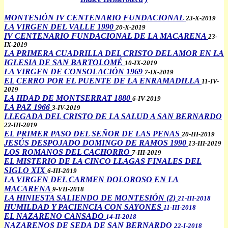
MONTESIÓN IV CENTENARIO FUNDACIONAL
23-X-2019
LA VIRGEN DEL VALLE 1990
20-X-2019
IV CENTENARIO FUNDACIONAL DE LA MACARENA
23-
IX-2019
LA PRIMERA CUADRILLA DEL CRISTO DEL AMOR EN LA
IGLESIA DE SAN BARTOLOMÉ
10-IX-2019
LA VIRGEN DE CONSOLACIÓN 1969
7-IX-2019
EL CERRO POR EL PUENTE DE LA ENRAMADILLA
11-IV-
2019
LA HDAD DE MONTSERRAT 1880
6-IV-2019
LA PAZ 1966
3-IV-2019
LLEGADA DEL CRISTO DE LA SALUD A SAN BERNARDO
22-III-2019
EL PRIMER PASO DEL SEÑOR DE LAS PENAS
20-III-2019
JESÚS DESPOJADO DOMINGO DE RAMOS 1990
13-III-2019
LOS ROMANOS DEL CACHORRO
7-III-2019
EL MISTERIO DE LA CINCO LLAGAS FINALES DEL
SIGLO XIX
6-III-2019
LA VIRGEN DEL CARMEN DOLOROSO EN LA
MACARENA
9-VII-2018
LA HINIESTA SALIENDO DE MONTESIÓN (2)
21-III-2018
HUMILDAD Y PACIENCIA CON SAYONES
11-III-2018
EL NAZARENO CANSADO
14-II-2018
NAZARENOS DE SEDA DE SAN BERNARDO
22-I-2018