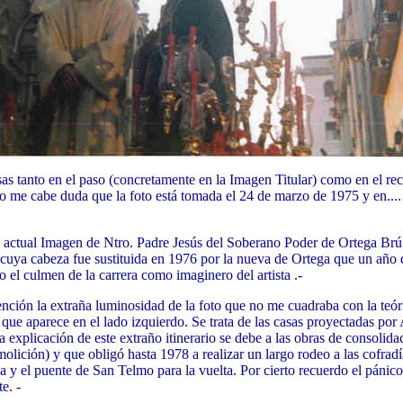
sas tanto en el paso (concretamente en la Imagen Titular) como en el re
 me cabe duda que la foto está tomada el 24 de marzo de 1975 y en.... l
a actual Imagen de Ntro. Padre Jesús del Soberano Poder de Ortega Brú 
i cuya cabeza fue sustituida en 1976 por la nueva de Ortega que un añ
o el culmen de la carrera como imaginero del artista .-
ención la extraña luminosidad de la foto que no me cuadraba con la teó
o que aparece en el lado izquierdo. Se trata de las casas proyectadas p
explicación de este extraño itinerario se debe a las obras de consolidac
molición) y que obligó hasta 1978 a realizar un largo rodeo a las cofradí
a y el puente de San Telmo para la vuelta. Por cierto recuerdo el pánico 
e. -