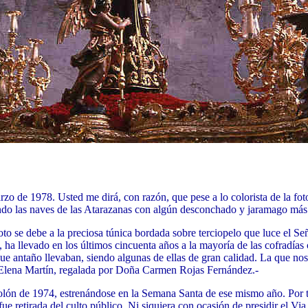
zo de 1978. Usted me dirá, con razón, que pese a lo colorista de la foto
ndo las naves de las Atarazanas con algún desconchado y jaramago más 
oto se debe a la preciosa túnica bordada sobre terciopelo que luce el Señ
 ha llevado en los últimos cincuenta años a la mayoría de las cofradía
que antaño llevaban, siendo algunas de ellas de gran calidad. La que nos
 Elena Martín, regalada por Doña Carmen Rojas Fernández.-
olón de 1974, estrenándose en la Semana Santa de ese mismo año. Por t
fue retirada del culto público. Ni siquiera con ocasión de presidir el V