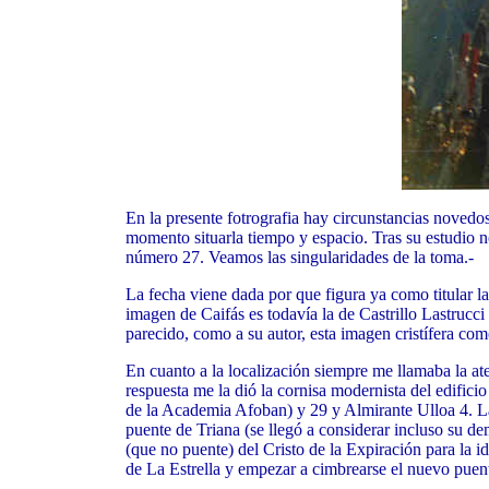
En la presente fotrografia hay circunstancias novedo
momento situarla tiempo y espacio. Tras su estudio no
número 27. Veamos las singularidades de la toma.-
La fecha viene dada por que figura ya como titular l
imagen de Caifás es todavía la de Castrillo Lastrucc
parecido, como a su autor, esta imagen cristífera com
En cuanto a la localización siempre me llamaba la at
respuesta me la dió la cornisa modernista del edifici
de la Academia Afoban) y 29 y Almirante Ulloa 4. La 
puente de Triana (se llegó a considerar incluso su de
(que no puente) del Cristo de la Expiración para la id
de La Estrella y empezar a cimbrearse el nuevo puent