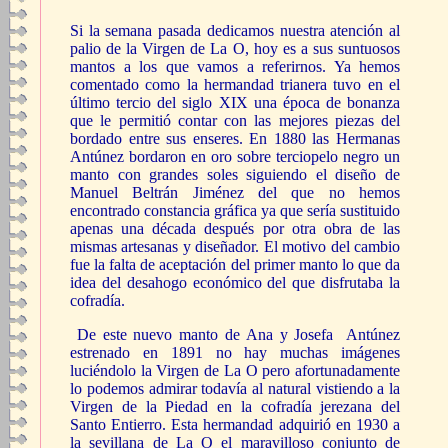
Si la semana pasada dedicamos nuestra atención al
palio de la Virgen de La O, hoy es a sus suntuosos
mantos a los que vamos a referirnos. Ya hemos
comentado como la hermandad trianera tuvo en el
último tercio del siglo XIX una época de bonanza
que le permitió contar con las mejores piezas del
bordado entre sus enseres. En 1880 las Hermanas
Antúnez bordaron en oro sobre terciopelo negro un
manto con grandes soles siguiendo el diseño de
Manuel Beltrán Jiménez del que no hemos
encontrado constancia gráfica ya que sería sustituido
apenas una década después por otra obra de las
mismas artesanas y diseñador. El motivo del cambio
fue la falta de aceptación del primer manto lo que da
idea del desahogo económico del que disfrutaba la
cofradía.
De este nuevo manto de Ana y Josefa Antúnez
estrenado en 1891 no hay muchas imágenes
luciéndolo la Virgen de La O pero afortunadamente
lo podemos admirar todavía al natural vistiendo a la
Virgen de la Piedad en la cofradía jerezana del
Santo Entierro. Esta hermandad adquirió en 1930 a
la sevillana de La O el maravilloso conjunto de