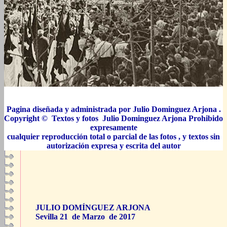
Pagina diseñada y administrada por Julio Dominguez Arjona .
Copyright © Textos y fotos Julio Dominguez Arjona Prohibido
expresamente
cualquier reproducción total o parcial de las fotos , y textos sin
autorización expresa y escrita del autor
JULIO DOMÍNGUEZ ARJONA
Sevilla 21 de Marzo de 2017