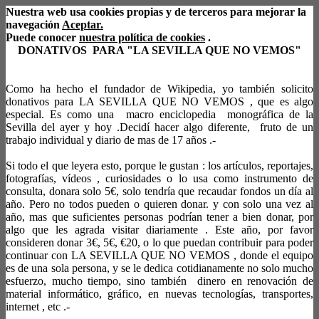
Nuestra web usa cookies propias y de terceros para mejorar la
navegación
Aceptar.
Puede conocer
nuestra política de cookies
.
DONATIVOS PARA "LA SEVILLA QUE NO VEMOS"
Como ha hecho el fundador de Wikipedia, yo también solicito
donativos para LA SEVILLA QUE NO VEMOS , que es algo
especial. Es como una macro enciclopedia monográfica de la
Sevilla del ayer y hoy .Decidí hacer algo diferente, fruto de un
trabajo individual y diario de mas de 17 años .-
Si todo el que leyera esto, porque le gustan : los artículos, reportajes,
fotografías, vídeos , curiosidades o lo usa como instrumento de
consulta, donara solo 5€, solo tendría que recaudar fondos un día al
año. Pero no todos pueden o quieren donar. y con solo una vez al
año, mas que suficientes personas podrían tener a bien donar, por
algo que les agrada visitar diariamente . Este año, por favor
consideren donar 3€, 5€, €20, o lo que puedan contribuir para poder
continuar con LA SEVILLA QUE NO VEMOS , donde el equipo
es de una sola persona, y se le dedica cotidianamente no solo mucho
esfuerzo, mucho tiempo, sino también dinero en renovación de
material informático, gráfico, en nuevas tecnologías, transportes,
internet , etc .-