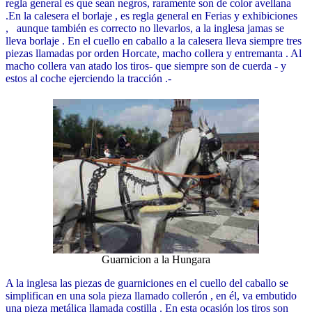
regla general es que sean negros, raramente son de color avellana
.En la calesera el borlaje , es regla general en Ferias y exhibiciones
, aunque también es correcto no llevarlos, a la inglesa jamas se
lleva borlaje . En el cuello en caballo a la calesera lleva siempre tres
piezas llamadas por orden Horcate, macho collera y entremanta . Al
macho collera van atado los tiros- que siempre son de cuerda - y
estos al coche ejerciendo la tracción .-
Guarnicion a la Hungara
A la inglesa las piezas de guarniciones en el cuello del caballo se
simplifican en una sola pieza llamado collerón , en él, va embutido
una pieza metálica llamada costilla . En esta ocasión los tiros son