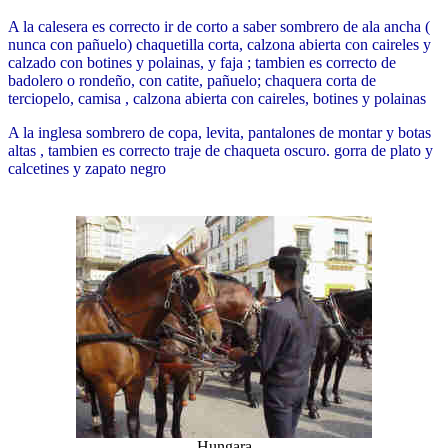
A la calesera es correcto ir de corto a saber sombrero de ala ancha (
nunca con pañuelo) chaquetilla corta, calzona abierta con caireles y
calzado con botines y polainas, y faja ; tambien es correcto de
badolero o rondeño, con catite, pañuelo; chaquera corta de
terciopelo, camisa , calzona abierta con caireles, botines y polainas
A la inglesa sombrero de copa, levita, pantalones de montar y botas
altas , tambien es correcto traje de chaqueta oscuro. gorra de plato y
calcetines y zapato negro
Hungara