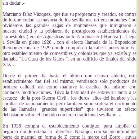
sin dudar .-
Marciano Díaz Väzquez, que fue su propietario y creador, en contra
de lo que creian la mayoría de los sevillanos, no era montañés ( no
olvidemos las grandes sagas de montañeses que inmigraron a
nuestra ciudad y la poblaron de prestigiosos establecimientos de
comestibles ) era de Aguasfrias junto Almonaster ( Huelva ) . Llega
a Sevilla en pleno 1928 , con el efecto llamada de la Exposición
Iberoamericana de 1929 donde compró en la calle Lineros num 6 ,
otro establecimiento de comestibles y coloniales que ya existía y se
llamaba "La Casa de los Gatos ", en un edificio de finales del siglo
XIX .-
Desde el primer día hasta el último que estuvo abierto, este
establecimiento fue fiel así mismo, vendiendo solo productos de
primera calidad, asi como mantuvo la estetica del mismo, con
contadas modificaciones. Tuvo la habilidad de sobrevirir tanto a la
escasez de la post Guerra Civil , los duros años del hambre y las
cartillas de racionamiento, pero tambien subo sortera el nacimiento
de las llamadas "grandes superficies" que tuvieron un efecto
debastador sobre el llamado comercio tradicional sevillano .-
En 1938 compra el establecimiento contiguo, para ampliar el
negocio donde estaba la merceria Naranjo, con su inconfundible
barra de marmol en forma de Z como la marca del Zorro , cuyas