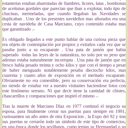
estanterias estaban abarrotadas de fiambres, licores, latas , bombonas
de aceitunas gordales que parecian que iban a explotar, todo tipo de
chacinas, mermeladas, que cuando llegaban las Navidades se
duplicaban . Uno de los presentes navideños mas añorados era una
cesta de navideña de Casa Marciano, cuyo contenido estaba mas
que garantizado .-
Es obligado llegados a este punto hablar de una curiosa pieza que
era objeto de contemplación por propios y extraños cada vez que se
pasaba junto a su escaparate . Una pata de jamón que habia
superado todas las leyes de la naturaleza, no solo por su peso que
ademas estaba naturalmente incorrupta . Una pata de jamón que en
fresco había pesado treinta y ocho kilos y que con el tiempo a pesar
de haber menguado notablemente pesaba dieciocho kilos, mas
cuarenta y cuatro años de exposición en el meritado escaparate.
Obviamente no era comestible, pero su conservación era perfecta,
no siendo de extañar ver a nuestro visitantes haciendose fotos con
este fenómeno serrano. Ni que decir tiene la cantidad de chistes,
chascarrillos y comparaciones que inspiró el mismo .-
Tras la muerte de Marciano Díaz en 1977 continuó el negocio su
esposa, para finalmente cerrar sus puertas para siempre en 1991,
curiosamten un año antes de otra Exposicion , la Expo del 92 y tras
sus puertas se cerrarón todo un simbolo de este tipo de comercios,
en una época donde los sevillanos, como tenian su Hermandad o su