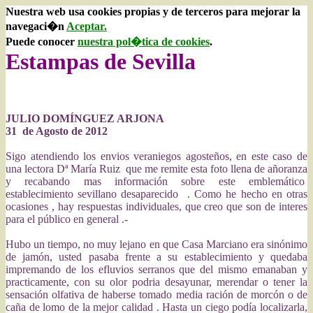
Nuestra web usa cookies propias y de terceros para mejorar la
navegaci�n
Aceptar.
Puede conocer
nuestra pol�tica de cookies
.
Estampas de Sevilla
JULIO DOMÍNGUEZ ARJONA
31 de Agosto de 2012
Sigo atendiendo los envios veraniegos agosteños, en este caso de
una lectora Dª María Ruiz que me remite esta foto llena de añoranza
y recabando mas información sobre este emblemático
establecimiento sevillano desaparecido . Como he hecho en otras
ocasiones , hay respuestas individuales, que creo que son de interes
para el público en general .-
Hubo un tiempo, no muy lejano en que Casa Marciano era sinónimo
de jamón, usted pasaba frente a su establecimiento y quedaba
impremando de los efluvios serranos que del mismo emanaban y
practicamente, con su olor podria desayunar, merendar o tener la
sensación olfativa de haberse tomado media ración de morcón o de
caña de lomo de la mejor calidad . Hasta un ciego podía localizarla,