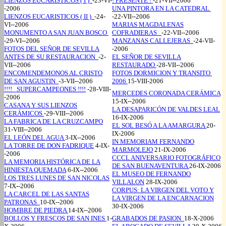
LIENZOS EUCARISTICOS ( I )
-23-VI-
! PRESENTE !
-21-VII--2006
-2006
UNA PINTORA EN LA CATEDRAL
LIENZOS EUCARISTICOS ( II )
-24-
-22-VII--2006
VI--2006
MARIAS MAGDALENAS
MONUMENTO A SAN JUAN BOSCO
COFRADIERAS
-22-VII--2006
-29-VI--2006
MANZANAS CALLEJERAS
-24-VII-
FOTOS DEL SEÑOR DE SEVILLA
-2006
ANTES DE SU RESTAURACION
-2-
EL SEÑOR DE SEVILLA
VII--2006
RESTAURADO
-28-VII--2006
ENCOMENDEMONOS AL CRISTO
FOTOS DORMICION Y TRANSITO
DE SAN AGUSTIN
-3-VII--2006
2006
15-VIII-2006
!!!! SUPERCAMPEONES !!!!
-28-VIII-
MERCEDES CORONADA CERÁMICA
-2006
15-IX--2006
CASANA Y SUS LIENZOS
LA DESAPARICÓN DE VALDES LEAL
CERÁMICOS
-29-VIII--2006
16-IX-2006
LA FABRICA DE LA CRUZCAMPO
EL SOL BESÓ A LA AMARGURA
20-
31-VIII--2006
IX-2006
EL LEÓN DEL AGUA
3-IX--2006
IN MEMORIAM FERNANDO
LA TORRE DE DON FADRIQUE
4-IX-
MARMOLEJO
21-IX-2006
-2006
CCCL ANIVERSARIO FOTOGRÁFICO
LA MEMORIA HISTÓRICA DE LA
DE SAN BUENAVENTURA
26-IX-2006
HINIESTA QUEMADA
6-IX--2006
EL MUSEO DE FERNANDO
LOS TRES LUNES DE SAN NICOLAS
VILLALON
28-IX-2006
7-IX--2006
CORPUS: LA VIRGEN DEL VOTO Y
LA CARCEL DE LAS SANTAS
LA VIRGEN DE LA ENCARNACION
PATRONAS
10-IX--2006
30-IX-2006
HOMBRE DE PIEDRA
14-IX--2006
BOLLOS Y FRESCOS DE SAN INES
1-
GRABADOS DE PASION
18-X-2006