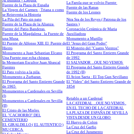
Al Buhaira = Laguna
La Farola que se volvio Fuente
Fuente de la Plaza de España
Fuente de las Ranas
La Virgen del Carmen ; Triana o como
Fuente de los Leones
se Reinventa la Historia
La Pila del Pato sin pato
Ntra Sra de los Reyes ( Patrona de los
Fuente de la Plaza de la Alianza
Sastres )
Fuente del Patio Banderas
Coronación Cerámica de Maria
Fuente de la Magdalena . la Fuente de
Auxiliadora
una Musa
Monumento a Murillo
El Puente de Alfonso XIII. El Puente de
El "Jesus del Gran Poder"
Hierro
El Misterio del "Cuatro Vientos"
Monumento a Juan Sebastian Elcano
El Programa del Santo Entierro Grande
Una Fuente que echa chispas
de 1992
In Memoriam Escultor Juan Abascal
El SALVADOR ...QUE NO VEMOS
Fuentes
El Programa del Santo Entierro Grande
El Pato volvio a la pila
de 1992 (II)
Monumento a Zurbaran
El Avion Saeta : El Top Gun Sevillano
El Programa del Santo Entierro Grande
El "Video" del Santo Entierro Grande de
de 1965
1854
Monumentos a Cardenales en Sevilla
(I)
Retablo a un Cardenal
Monumentos a Cardenales en Sevilla
LA CATEDRAL ...QUE NO VEMOS .
(II)
EN EL TECHO DE LA CATEDRAL
El Cristo de las Mieles
LA PLAZA DE ESPAÑA DE SEVILLA
EL "CACHORRO" DEL
VISTA DESDE UN GLOBO
CEMENTERIO
El Huevo de Colon
EL GIRALDILLO ( EL AUTENTICO )
La Cruz del Garfio
MU CERCA
La Cruz del Juramento