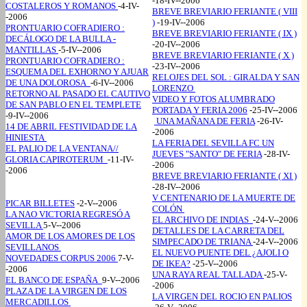
-18-IV--2006
COSTALEROS Y ROMANOS
-4-IV-
BREVE BREVIARIO FERIANTE ( VIII
-2006
)
-19-IV--2006
PRONTUARIO COFRADIERO :
BREVE BREVIARIO FERIANTE ( IX )
DECÁLOGO DE LA BULLA -
-20-IV--2006
MANTILLAS
-5-IV--2006
BREVE BREVIARIO FERIANTE ( X )
PRONTUARIO COFRADIERO :
-23-IV--2006
ESQUEMA DEL EXHORNO Y AJUAR
RELOJES DEL SOL : GIRALDA Y SAN
DE UNA DOLOROSA
-6-IV--2006
LORENZO
RETORNO AL PASADO EL CAUTIVO
VIDEO Y FOTOS ALUMBRADO
DE SAN PABLO EN EL TEMPLETE
PORTADA Y FERIA 2006
-25-IV--2006
-9-IV--2006
UNA MAÑANA DE FERIA
-26-IV-
14 DE ABRIL FESTIVIDAD DE LA
-2006
HINIESTA
LA FERIA DEL SEVILLA FC UN
EL PALIO DE LA VENTANA//
JUEVES "SANTO" DE FERIA
-28-IV-
GLORIA CAPIROTERUM
-11-IV-
-2006
-2006
BREVE BREVIARIO FERIANTE ( XI )
-28-IV--2006
V CENTENARIO DE LA MUERTE DE
PICAR BILLETES
-2-V--2006
COLÓN
LA NAO VICTORIA REGRESÓ A
EL ARCHIVO DE INDIAS
-24-V--2006
SEVILLA
5-V--2006
DETALLES DE LA CARRETA DEL
AMOR DE LOS AMORES DE LOS
SIMPECADO DE TRIANA
-24-V--2006
SEVILLANOS
EL NUEVO PUENTE DEL ¿AJOLI O
NOVEDADES CORPUS 2006
7-V-
DE IKEA?
-25-V--2006
-2006
UNA RAYA REAL TALLADA
-25-V-
EL BANCO DE ESPAÑA
9-V--2006
-2006
PLAZA DE LA VIRGEN DE LOS
LA VIRGEN DEL ROCIO EN PALIOS
MERCADILLOS