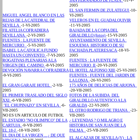
SAN FERNANDOS DE PLATA
-31-V-
2005
EL SAN FERMIN DE ZULATEGUI
-10-
MIGUEL ANGEL BLANCO EN LAS
VI-2005
REJAS DE LA CATEDRAL DE
VELEROS EN EL GUADALQUIVIR
SEVILLA
-1-VI-2005
-11-VI-2005
FILATELIA COFRADIERA
BAJADA DE LA COPIA DEL
SEVILLANA
-2-VI-2005
GIRALDILLO (fotos)
-15-VI-2005
FUENTES : LA FUENTE DE
AYUNTAMIENTO DE SEVILLA :
MERCURIO
-5-VI-2005
ESQUEMA HISTORICO DE SU
ISABEL LA CATOLICA FUNDO
FACHADA PLATERESACA
-18-VI-
HASTA UN CONVENTO
-7-VI-2005
2005
ROGATIVAS PLENARIAS A LA
FUENTES : LA FUENTE DE
VIRGEN DEL CAMINO
-8-VI-2005
MERCURIO II
-20-VI-2005
DEVOCIÓN NAVARRA COFRADIERA
EL HOTEL ALFONSO XIII
-25-VI-2005
-9-VI-2005
FUENTES : FUENTE DEL JARDIN DE
LA LONJA
-26-VI-2005
EL GRAN GARAJE HOTEL
-2-VII-
175 AÑOS DE DELICIAS DE ARJONA
2005
-20-VII-2005
EL PRIMER TRASLADO DEL SIGLO
FOTOS DE LA SUBIDA DEL
XXI
-6-VII-2005
GIRALDILLO AUTENTICO A LA
"EL CHUPINAZO" EN SEVILLA
-6-
GIRALDA
-22-VI-2005
VII-2005
EL OTRO RODRIGO DE TRIANA
-23-
NO ES UN ARTICULO DE FUTBOL
VII-2005
EL ESTADIO "NO OLIMPICO" DE LA
¿ LEYENDAS ? O MILAGRO E
CARTUJA
-9-VII-2005
HISTORIA DE SAN JUAN DE LA
EL 18-J
-18-VII-2005
PALMA
-25-VII-2005
EL DIA DE LA VIRGEN ... ¿ DE QUE
EL ALCAZAR DE SEVILLA (V) : LA