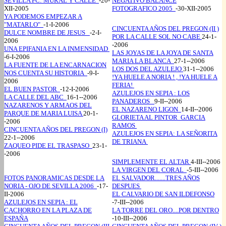
SEVILLA FC: MURAL Y CALLE
-20-
NEGATIVO BALANCE
XII-2005
FOTOGRAFICO 2005
-30-XII-2005
YA PODEMOS EMPEZAR A
"MATARLO"
-1-I-2006
CINCUENTA AÑOS DEL PREGON (II )
DULCE NOMBRE DE JESUS
-2-I-
POR LA CALLE SOL NO CABE
24-1-
2006
-2006
UNA EPIFANIA EN LA INMENSIDAD
LAS JOYAS DE LA JOYA DE SANTA
-6-I-2006
MARIA LA BLANCA
27-1--2006
LA FUENTE DE LA ENCARNACION
LOS DOS DEL AZULEJO
31-1--2006
NOS CUENTA SU HISTORIA
-9-I-
!YA HUELE A NORIA ! , !YA HUELE A
2006
FERIA!
EL BUEN PASTOR
-12-I-2006
AZULEJOS EN SEPIA : LOS
LA CALLE DEL ABC
16-1--2006
PANADEROS
9-II--2006
NAZARENOS Y ARMAOS DEL
EL NAZARENO LIGON
14-II--2006
PARQUE DE MARIA LUISA
20-1-
GLORIETA AL PINTOR GARCIA
-2006
RAMOS
CINCUENTA AÑOS DEL PREGON (I)
AZULEJOS EN SEPIA: LA SEÑORITA
22-1--2006
DE TRIANA
ZAQUEO PIDE EL TRASPASO
23-1-
-2006
SIMPLEMENTE EL ALTAR
4-III--2006
LA VIRGEN DEL CORAL
-5-III--2006
FOTOS PANORAMICAS DESDE LA
EL SALVADOR.......TRES AÑOS
NORIA - OJO DE SEVILLA 2006
-17-
DESPUES
II-2006
EL CALVARIO DE SAN ILDEFONSO
AZULEJOS EN SEPIA : EL
-7-III--2006
CACHORRO EN LA PLAZA DE
LA TORRE DEL ORO....POR DENTRO
ESPAÑA
-10-III--2006