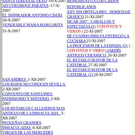
SANTA TERESA AL OLEO
-16-X-2007
MONUMENTO A LOS CAIDOS
AD UTRUMQUE PARATUS
-17-X-
REPUBLICANOS
2007
XXV SIN ORTEGA BRU . HOMENAJE
EL INSPIRADOR ANTONIO CISERI
GRÁFICO
21-XI-2007
30-X-2007
SICAB 2007 : CABALLOS Y
VENERABLE MAMA MARGARITA
ESPECTACULO
( CON FOTOS Y
31-X-2007
VIDEOS )
22-XI-2007
DE CUANDO ISBILYA ENTREGÓ LA
CUCHARA
23-XI-2007
LA PROCESION DE LA ESPADA (2)
(
CON FOTOS Y VIDEO )
JARDÍN
ANTIGUO CERÁMICO
26-XI-2007
EL RETABLO MAYOR DE LA
CATEDRAL
27-XI-2007
EL RETABLO MAYOR DE LA
CATEDRAL (2)
28-XI-2007
SAN ANDRES
1-XII-2007
LOS ROJOS NO CONOCEN SEVILLA
2-XII-2007
CONVENTO DE SANTA INES:
PATRIMONIO Y MISTERIO
3-XII-
2007
LOS RETABLOS CALLEJEROS MAS
ANTIGUO DE LA INMACULADA
5-
XII-2007
PEQUEÑAS GRANDES
INMACULADAS
6-XII-2007
VIRGEN DE LAS MERCEDES