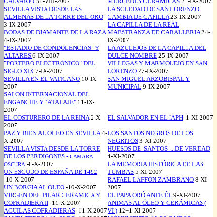
CALVARIO
31-VIII-2007
MERCEDES CERÁMICAS
21-IX-2007
SEVILLA VISTA DESDE LAS
LA SOLEDAD DE SAN LORENZO
ALMENAS DE LA TORRE DEL ORO
CAMBIA DE CAPILLA
23-IX-2007
3-IX-2007
LA CAPILLA DE LA REAL
BODAS DE DIAMANTE DE LA RAZA
MAESTRANZA DE CABALLERIA
24-
4-IX-2007
IX-2007
"ESTADIO DE CONDOLENCIAS" Y
LA AZULEJOS DE LA CAPILLA DEL
ALTARES
6-IX-2007
DULCE NOMBRE
25-IX-2007
"PORTERO ELECTRÓNICO" DEL
VILLEGAS Y MARMOLEJO EN SAN
SIGLO XIX
7-IX-2007
LORENZO
27-IX-2007
SEVILLA EN EL VATICANO
10-IX-
SAN MIGUEL ARZOBISPAL Y
2007
MUNICIPAL
9-IX-2007
SALON INTERNACIONAL DEL
ENGANCHE Y "ATALAJE"
11-IX-
2007
EL COSTURERO DE LA REINA
2-X-
EL SALVADOR EN EL IAPH
1-XI-2007
2007
PAZ Y BIEN AL OLEO EN SEVILLA
4-
LOS SANTOS NEGROS DE LOS
X-2007
NEGRITOS
3-XI-2007
SEVILLA VISTA DESDE LA TORRE
HUESOS DE SANTOS ....DE VERDAD
DE LOS PERDIGONES -
4-XI-2007
CAMARA
-8-X-2007
LA MEMORIA HISTÓRICA DE LAS
OSCURA
UN ESCUDO DE ESPAÑA DE 1492
TUMBAS
5-XI-2007
-10-X-2007
RAFAEL LAFFÓN ZAMBRANO
8-XI-
UN BORGIA AL OLEO
-10-X-2007
2007
VIRGEN DEL PILAR CERAMICA Y
EL PAPA ORÓ ANTE ÉL
9-XI-2007
COFRADIERA II
-
11-X-2007
ANIMAS AL ÓLEO Y CERÁMICAS (
AGUILAS COFRADIERAS
-11-X-2007
VI )
12+1-XI-2007