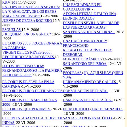
-26-V--2006
P.S.V. 101
11-V--2006
UNA ESCUADRA EN EL
LA COPA DE LA UEFA EN SEVILLA:
GUADALQUIVIR
-
LA "CABALGATA DE LOS REYES
A DOÑA LETIZIA LE FALTO UNA
MAGOS SEVILLISTAS"
12-V--2006
LEONOR DAVALOS
JUEVES DE CENIZA ROCIERO
15-V-
DESFILE EN SEVILLA DEL DIA DE
-2006
LAS FUERZAS ARMADAS
ESQUELAS
17-V--2006
SAN FERNANDO EN SU URNA
-30-V-
¿ REQUIEM POR UNA GRUA ?
18-V-
-2006
-2006
UNA CALLE PARA UN REY
EL CORPUS 2006 PROCESIONARA A
FRANCISCANO
LA CAMPANA
RETABLOS EUCARÍSTICOS Y
VIRGEN DE LOS REYES 2006 .
DESHORAS
RECORRIDO PARA JAPONESES
19-
MUNDIAL CERÁMICO
-12-VI--2006
V--2006
SAN ANTONIO DE LISBOA
-12+1-VI-
FOTOS DEL ROAD SHOW
-2006
FERNANDO ALONSO . LA PALMERA
ESQUELAS ( II) : AQUI SI HAY QUIEN
ACOLHASÁ 2006
21-V--2006
VIVA
EL CORPUS DE SEVILLA EN LA
HERMANAMIENTO DE CALLES
-5-
CAMPANA
-15-VI--2006
VII--2006
EL CORPUS CHICO DE TRIANA 2006
CONSOLACION DE PLATA
-11-VII-
-18-VI--2006
-2006
EL CORPUS DE LA MAGDALENA
CAMPANAS DE LA GIRALDA
-14-VII-
2006
-18-VI--2006
-2006
EL CORPUS QUE PERDIMOS
-20-VI-
EL 18 DE JULIO ¿ HA TERMINADO ?
-2006
-18-VII--2006
COLON ESTABA EN EL ARCHIVO DE
SANTAS PATRONAS AL ÓLEO
-19-VII-
INDIAS
-22-VI--2006
-2006