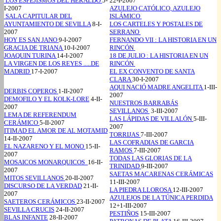
LOS ESPEJISMOS DEL HERALDO
5-
22-I-2007
I-2007
AZULEJO CATÓLICO, AZULEJO
SALA CAPITULAR DEL
ISLÁMICO
AYUNTAMIENTO DE SEVILLA
8-I-
LOS CARTELES Y POSTALES DE
2007
SERRANO
HOY ES SAN JANO
9-I-2007
FERNANDO VII : LA HISTORIA EN UN
GRACIA DE TRIANA
10-I-2007
RINCÓN
JOAQUIN TURINA
14-I-2007
18 DE JULIO : LA HISTORIA EN UN
LA VIRGEN DE LOS REYES .....DE
RINCÓN
MADRID
17-I-2007
EL EX CONVENTO DE SANTA
CLARA
30-I-2007
AQUI NACIÓ MADRE ANGELITA
1-III-
DERBIS COPEROS
1-II-2007
2007
DEMOFILO Y EL KOLK-LORE
4-II-
NUESTROS BARRABÁS
2007
SEVILLANOS
3-III-2007
LEMA DE REFERENDUM
LAS LÁPIDAS DE VILLALÓN
5-III-
CERÁMICO
5-II-2007
2007
ITIMAD EL AMOR DE AL MOTAMID
TORRIJAS
7-III-2007
14-II-2007
LAS COFRADIAS DE GARCIA
EL NAZARENO Y EL MONO
15-II-
RAMOS
7-III-2007
2007
TODAS LAS GLORIAS DE LA
MOSAICOS MONARQUICOS
16-II-
TRINIDAD
9-III-2007
2007
SAETAS MACARENAS CERÁMICAS
MITOS SEVILLANOS
20-II-2007
11-III-2007
DISCURSO DE LA VERDAD
21-II-
LA PIEDRA LLOROSA
12-III-2007
2007
AZULEJOS DE LA TÚNICA PERDIDA
SAETEROS CERÁMICOS
23-II-2007
12+1-III-2007
SEVILLA CRUCIS
24-II-2007
PESTIÑOS
15-III-2007
BLAS INFANTE
28-II-2007