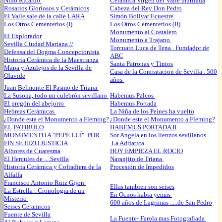
Niño Ricardo
Cerámica Virgen del Valle mutilada
Rosarios Gloriosos y Cerámicos
Cabeza del Rey Don Pedro
El Valle sale de la calle LARA
Simón Bolivar Ecuestre
Los Otros Cementerios (I)
Los Otros Cementerios (II)
Monumento al Costalero
El Explorador
Monumento a Trajano
Sevilla Ciudad Mariana //
Torcuato Luca de Tena . Fundador de
Defensa del Dogma Concepcionista
ABC
Historia Cerámica de la Maestranza
Santa Patronas y Tintos
Mapa y Azulejos de la Sevilla de
Casa de la Contratacion de Sevilla . 500
Olavide
años
Juan Belmonte El Pasmo de Triana
La Susona, todo un culebrón sevillano
Habemus Palcos
El pregón del abejorro
Habemus Portada
Hebreas Cerámicas
La Niña de los Peines ha vuelto
¿Donde esta el Monumento a Fleming?
¿Donde esta el Monumento a Fleming?
EL PATIBULO
HABEMUS PORTADA II
MONUMENTO A "PEPE LUÍ" .POR
Sor Angela en los lienzos sevillanos
FIN SE HIZO JUSTICIA
La Adriatica
Albores de Cuaresma
HOY EMPIEZA EL ROCIO
El Hercules de ....Sevilla
Naranjito de Triana
Historia Cerámica y Cofradiera de la
Procesión de Impedidos
Alfalfa
Francisco Antonio Ruiz Gijon
Ellas tambien son seises
La Estrella : Cronologia de un
En Ocnos habia yemas
Misterio
600 años de Lagrimas .....de San Pedro
Seises Ceramicos
Fuente de Sevilla
La Fuente- Farola mas Fotografiada