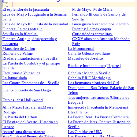
El esplendor de la jacaranda
M de Mayo, M de Maria
Cruz de Mayo I : Jugando a la Semana
Fernando III con S de Santo y de
Santa
Sevilla
Cruz de Mayo II : Fiesta de la vecindad
Buen gusto y espacio por...decreto
Fuentes: La mas antigua
Fuentes: La mas viajera
Sevilla en la filatelia
Curiosidades carmelitas
Fuentes: Antigua, desaparecida y
CXXV años con Antonio Machado
macarena
Ruiz
Mausoleo de Colon
La Monumental
Romeria de Valme
Canario Giboso sevillano
Riadas e Inundaciones en Sevilla
Mausoleo de Joselito
La Puerta de Cordoba y el príncipe
Riadas e Inundaciones( II parte )
rebelde
Esculturas a Velazquez
Caballo : Made in Sevilla
La Inmaculada
Caballo P.R.E Morfologia
Las Cuatro Estaciones de ...Sevilla
Los hermanos clónicos del Cid
Doce para ......San Telmo. Palacio de San
Fuente Glorieta de San Diego
Telmo
Tres mujeres, tres amores (Glorieta de
Esto es ..casi Hollywood
Becquer)
Alma Mater Hispalensis.Maese
Inmerecida Inacabada In Memoriam(
Rodrigo
Blas Infante
La Puerta del Carbon
La Puerta Real . La Puerta Cofradiera
El Postigo del Aceite . Historia en
La Puerta de Jerez. Poetica Historia de
lienzos
Sevilla
Astarté, una diosa trianera
Las Giraldas en USA
Van Gogh y el Puente de Triana
Las Puertas de Sevilla . Maquetas