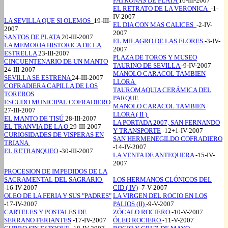
PATRONAS DE PLATA
16-III-2007
EL RETRATO DE LA VERONICA
-1-
IV-2007
LA SEVILLA QUE SI OLEMOS
19-III-
EL DIA CON MAS CALICES
-2-IV-
2007
2007
SANTOS DE PLATA
20-III-2007
EL MILAGRO DE LAS FLORES
-3-IV-
LA MEMORIA HISTORICA DE LA
2007
ESTRELLA
23-III-2007
PLAZA DE TOROS Y MUSEO
CINCUENTENARIO DE UN MANTO
TAURINO DE SEVILLA
-9-IV-2007
24-III-2007
MANOLO CARACOL TAMBIEN
SEVILLA SE ESTRENA
24-III-2007
LLORA
COFRADIERA CAPILLA DE LOS
TAUROMAQUIA CERÁMICA DEL
TOREROS
PARQUE
ESCUDO MUNICIPAL COFRADIERO
MANOLO CARACOL TAMBIEN
27-III-2007
LLORA ( II )
EL MANTO DE TISÚ
28-III-2007
LA PORTADA 2007, SAN FERNANDO
EL TRANVIA DE LA O
29-III-2007
Y TRANSPORTE
-12+1-IV-2007
CURIOSIDADES DE VISPERAS EN
SAN HERMENEGILDO COFRADIERO
TRIANA
-14-IV-2007
EL RETRANQUEO
-30-III-2007
LA VENTA DE ANTEQUERA
-15-IV-
2007
PROCESION DE IMPEDIDOS DE LA
SACRAMENTAL DEL SAGRARIO
LOS HERMANOS CLÓNICOS DEL
-16-IV-2007
CID ( IV)
-7-V-2007
OLEO DE LA FERIA Y SUS "PADRES"
LA VIRGEN DEL ROCIO EN LOS
-17-IV-2007
PALIOS (II)
-9-V-2007
CARTELES Y POSTALES DE
ZÓCALO ROCIERO
-10-V-2007
SERRANO FERIANTES
-17-IV-2007
ÓLEO ROCIERO
-11-V-2007