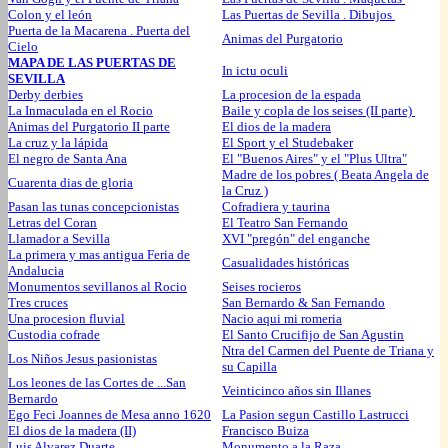
Colon y el león
Las Puertas de Sevilla . Dibujos
Puerta de la Macarena . Puerta del
Animas del Purgatorio
Cielo
MAPA DE LAS PUERTAS DE
In ictu oculi
SEVILLA
Derby derbies
La procesion de la espada
La Inmaculada en el Rocio
Baile y copla de los seises (II parte)
Animas del Purgatorio II parte
El dios de la madera
La cruz y la lápida
El Sport y el Studebaker
El negro de Santa Ana
El "Buenos Aires" y el "Plus Ultra"
Madre de los pobres ( Beata Angela de
Cuarenta dias de gloria
la Cruz )
Pasan las tunas concepcionistas
Cofradiera y taurina
Letras del Coran
El Teatro San Fernando
Llamador a Sevilla
XVI "pregón" del enganche
La primera y mas antigua Feria de
Casualidades históricas
Andalucia
Monumentos sevillanos al Rocio
Seises rocieros
Tres cruces
San Bernardo & San Fernando
Una procesion fluvial
Nacio aqui mi romeria
Custodia cofrade
El Santo Crucifijo de San Agustin
Ntra del Carmen del Puente de Triana y
Los Niños Jesus pasionistas
su Capilla
Los leones de las Cortes de ...San
Veinticinco años sin Illanes
Bernardo
Ego Feci Joannes de Mesa anno 1620
La Pasion segun Castillo Lastrucci
El dios de la madera (II)
Francisco Buiza
Luis Alvarez Duarte
Monumento a la Raza