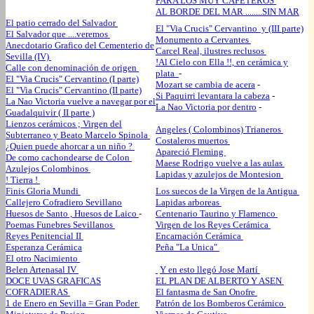
PARA LOS MUY CAFETEROS
AL BORDE DEL MAR ........SIN MAR
El patio cerrado del Salvador
El "Via Crucis" Cervantino y (III parte)
El Salvador que ....veremos
Monumento a Cervantes
Anecdotario Grafico del Cementerio de
Carcel Real, ilustres reclusos
Sevilla (IV)
!Al Cielo con Ella !!, en cerámica y
Calle con denominación de origen
plata
-
El "Via Crucis" Cervantino (I parte)
Mozart se cambia de acera
-
El "Via Crucis" Cervantino (II parte)
Si Paquirri levantara la cabeza
-
La Nao Victoria vuelve a navegar por el
La Nao Victoria por dentro
-
Guadalquivir ( II parte )
Lienzos cerámicos ; Virgen del
Angeles ( Colombinos) Trianeros
Subterraneo y Beato Marcelo Spinola
Costaleros muertos
¿Quien puede ahorcar a un niño ?
Apareció Fleming
De como cachondearse de Colon
Maese Rodrigo vuelve a las aulas
Azulejos Colombinos
Lapidas y azulejos de Montesion
! Tierra !
Finis Gloria Mundi
Los suecos de la Virgen de la Antigua
Callejero Cofradiero Sevillano
Lapidas arboreas
Huesos de Santo , Huesos de Laico
-
Centenario Taurino y Flamenco
Poemas Funebres Sevillanos
Virgen de los Reyes Cerámica
Reyes Penitencial II
Encarnación Cerámica
Esperanza Cerámica
Peña "La Unica"
El otro Nacimiento
Belen Artenasal IV
Y en esto llegó Jose Martí
DOCE UVAS GRAFICAS
EL PLAN DE ALBERTO Y ASEN
COFRADIERAS
El fantasma de San Onofre
1 de Enero en Sevilla = Gran Poder
Patrón de los Bomberos Cerámico