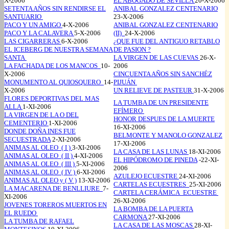
X-2006
EL ABOGADO DE SEVILLA
20-X-2006
SETENTA AÑOS SIN RENDIRSE EL
ANIBAL GONZALEZ CENTENARIO
SANTUARIO
23-X-2006
PACO Y UN AMIGO
4-X-2006
ANIBAL GONZALEZ CENTENARIO
PACO Y LA CALAVERA
5-X-2006
(II)
24-X-2006
LAS CIGARRERAS
6-X-2006
¿QUE FUE DEL ANTIGUO RETABLO
EL ICEBERG DE NUESTRA SEMANA
DE PASION ?
SANTA
LA VIRGEN DE LAS CUEVAS
26-X-
LA FACHADA DE LOS MANCOS
10-
2006
X-2006
CINCUENTA AÑOS SIN SANCHÉZ
MONUMENTO AL QUIOSQUERO
14-
PIJUÁN
X-2006
UN RELIEVE DE PASTEUR
31-X-2006
FLORES DEPORTIVAS DEL MAS
LA TUMBA DE UN PRESIDENTE
ALLA
1-XI-2006
EFÍMERO
LA VIRGEN DE LA O DEL
HONOR DESPUES DE LA MUERTE
CEMENTERIO
1-XI-2006
16-XI-2006
DONDE DOÑA INES FUE
BELMONTE Y MANOLO GONZALEZ
SECUESTRADA
2-XI-2006
17-XI-2006
ANIMAS AL OLEO ( I )
3-XI-2006
LA CASA DE LAS LUNAS
18-XI-2006
ANIMAS AL OLEO ( II )
4-XI-2006
EL HIPÓDROMO DE PINEDA
-22-XI-
ANIMAS AL OLEO ( III )
5-XI-2006
2006
ANIMAS AL OLEO ( IV )
6-XI-2006
AZULEJO ECUESTRE
24-XI-2006
ANIMAS AL OLEO y ( V )
13-XI-2006
CARTELAS ECUESTRES
25-XI-2006
LA MACARENA DE BENLLIURE
7-
CARTELA CERÁMICA ECUESTRE
XI-2006
26-XI-2006
JOVENES TOREROS MUERTOS EN
LA BOMBA DE LA PUERTA
EL RUEDO
CARMONA
27-XI-2006
LA TUMBA DE RAFAEL
LA CASA DE LAS MOSCAS
28-XI-