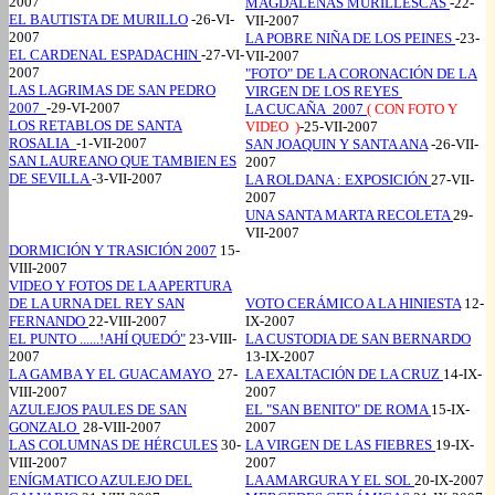
2007
MAGDALENAS MURILLESCAS
-22-
EL BAUTISTA DE MURILLO
-26-VI-
VII-2007
2007
LA POBRE NIÑA DE LOS PEINES
-23-
EL CARDENAL ESPADACHIN
-27-VI-
VII-2007
2007
"FOTO" DE LA CORONACIÓN DE LA
LAS LAGRIMAS DE SAN PEDRO
VIRGEN DE LOS REYES
2007
-29-VI-2007
LA CUCAÑA 2007
( CON FOTO Y
LOS RETABLOS DE SANTA
VIDEO )
-25-VII-2007
ROSALIA
-1-VII-2007
SAN JOAQUIN Y SANTA ANA
-26-VII-
SAN LAUREANO QUE TAMBIEN ES
2007
DE SEVILLA
-3-VII-2007
LA ROLDANA : EXPOSICIÓN
27-VII-
2007
UNA SANTA MARTA RECOLETA
29-
VII-2007
DORMICIÓN Y TRASICIÓN 2007
15-
VIII-2007
VIDEO Y FOTOS DE LA APERTURA
DE LA URNA DEL REY SAN
VOTO CERÁMICO A LA HINIESTA
12-
FERNANDO
22-VIII-2007
IX-2007
EL PUNTO ......!AHÍ QUEDÓ"
23-VIII-
LA CUSTODIA DE SAN BERNARDO
2007
13-IX-2007
LA GAMBA Y EL GUACAMAYO
27-
LA EXALTACIÓN DE LA CRUZ
14-IX-
VIII-2007
2007
AZULEJOS PAULES DE SAN
EL "SAN BENITO" DE ROMA
15-IX-
GONZALO
28-VIII-2007
2007
LAS COLUMNAS DE HÉRCULES
30-
LA VIRGEN DE LAS FIEBRES
19-IX-
VIII-2007
2007
ENÍGMATICO AZULEJO DEL
LA AMARGURA Y EL SOL
20-IX-2007