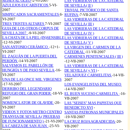
SEISES AL OLEO
-2-VI-2007
LAS VIDRIERAS DE LA CATEDRAL
AZULEJOS EUCARÍSTICOS
5-VI-
DE SEVILLA ( II )
2007
TRIVIAL PICTÓRICO DE SANTA
SIMPECADOS SACRAMENTALES
6-
RUFINA
-7-VII-2007
VI-2007
LAS VIDRIERAS DE LA CATEDRAL
TRES TRISTES ALTARES
7-VI-2007
DE SEVILLA ( III )
GUIA DE LOS OTROS CORPUS DE
LAS VIDRIERAS DE LA CATEDRAL
SEVILLA 2007
-9-VI-2007
DE SEVILLA ( IV )
LA CHATA DE LA PIEL (IN)SENSIBLE
LAS VIDRIERAS DE LA CATEDRAL
-12-VI-2007
DE SEVILLA ( V )
SAN ANTONIO CERÁMICO
-12+1-
LA VIRGEN DEL CARMEN DE LA
VI-2007
CATEDRAL
-11-VII-2007
EL ZAGUÁN DE LA PUERTA DEL
CARMENES PENITENCIALES ( III )
PERDÓN
-14-VI-2007
-12-VII-2007
SALVEMOS EL PABELLÓN DE
LAS VIDRIERAS DE LA CATEDRAL
HUNGRÍA Y DE PASO SEVILLA
-16-
DE SEVILLA ( y VI )
-
VI-2007
VELAZQUEZ CARMELITAS
-14-VII-
UNA DE LAS ONCE MIL VIRGENES
2007
-17-VI-2007
LOS EVANGELISTAS DEL MUSEO
DERRIBO DEL LEGENDARIO
-14-VII-2007
REFUGIO DEL GRAN PODER
-18-VI-
EL BUEN SUCESO CARMELITA
-16-
2007
VII-2007
NOMENCLATOR DE OLAVIDE
-20-
LAS "SEISES" MAS PAPISTAS QUE
VI-2007
BENEDICTO XVI
-
VIDEOS Y FOTOS METRO CENTRO
SANTAS PATRONAS MUNICIPALES
TRANVIA DE SEVILLA ( PRUEBAS
-19-VII-2007
DE FUNCIONAMIENTO )
-21-VI-2007
LA CRUZ ROJA AGRADECIDA
-20-
LA CABEZA DE SAN JUAN
-25-VI-
VII-2007