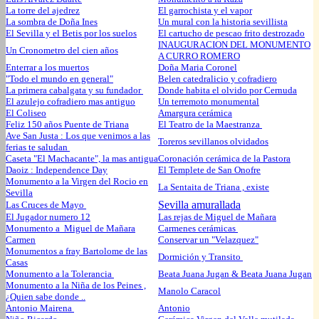
La torre del ajedrez
El garrochista y el vapor
La sombra de Doña Ines
Un mural con la historia sevillista
El Sevilla y el Betis por los suelos
El cartucho de pescao frito destrozado
INAUGURACION DEL MONUMENTO
Un Cronometro del cien años
A CURRO ROMERO
Enterrar a los muertos
Doña Maria Coronel
"Todo el mundo en general"
Belen catedralicio y cofradiero
La primera cabalgata y su fundador
Donde habita el olvido por Cernuda
El azulejo cofradiero mas antiguo
Un terremoto monumental
El Coliseo
Amargura cerámica
Feliz 150 años Puente de Triana
El Teatro de la Maestranza
Ave San Justa : Los que venimos a las
Toreros sevillanos olvidados
ferias te saludan
Caseta "El Machacante", la mas antigua
Coronación cerámica de la Pastora
Daoiz : Independence Day
El Templete de San Onofre
Monumento a la Virgen del Rocio en
La Sentaita de Triana , existe
Sevilla
Sevilla amurallada
Las Cruces de Mayo
El Jugador numero 12
Las rejas de Miguel de Mañara
Monumento a Miguel de Mañara
Carmenes cerámicas
Carmen
Conservar un "Velazquez"
Monumentos a fray Bartolome de las
Dormición y Transito
Casas
Monumento a la Tolerancia
Beata Juana Jugan & Beata Juana Jugan
Monumento a la Niña de los Peines ,
Manolo Caracol
¿Quien sabe donde ..
Antonio Mairena
Antonio