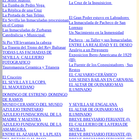
El Señor Muerto
La Cruz de la Inquisicion
La Tumba de Pedro Vega
La Réplica de una Cruz
La Portada de San Telmo
El Gran Poder estuvo en Labradores
En Sevilla las Inmaculadas procesionan
La Inmaculada de Pacheco de San
en el Corpus
Lorenzo
Las Inmaculadas de Zurbaran
Un Nacimiento en la Inmensidad
Catedralicia y Municipal
Pacheco ; su Taller y sus Inmaculadas
Si Pio VII levantara la cabeza
ENTRE LA REALIDAD Y EL DESEO
La Trasera del Trono del Rey Baltasar
Azulejo a un Pregonero
TODAS LAS FACHADAS DE
Exposicion Ibero-Americana de 1929
SEVILLA: CALLEJERO
(III)
FOTOGRAFICO
La Fuente de los Conquistadores ; Sus
Tauromaquia Ceramica y Trianera
Restos
EL CALVARIO CERÁMICO
El Cruceiro
LOS SEISES BAILAN EN CARNAVAL
EL SEVILLA Y LA COPA
EL ALTAR DE QUINARIO MAS
EL MAQUEDANO
ILUMINADO
DOMINGO DE ESTRENO, DOMINGO
DE RAMOS
MUSEO CERAMICO DEL MUSEO
Y SEVILLA SE ENGALANA
AZULEJO TRINITARIO
EL ALTAR DE QUINARIO MAS
AZULEJO FUNDACIONAL DE LA
ILUMINADO
MADRE Y MAESTRA
BREVE BREVIARIO FERIANTE (I)
AZULEJO FUNDACIONAL DE LA
EL CALLEJERO DE LA FERIA DE
AMARGURA
SEVILLA
ENTRE EL AZAHAR Y LA PLATA
BREVE BREVIARIO FERIANTE (II)