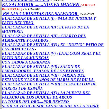
EL SALVADOR .......NUEVA IMAGEN
( AMPLIO
REPORTAJE )
23-XII-2007
EN LAS CUBIERTAS DEL SALVADOR
25-X-2009
EL ALCAZAR DE SEVILLA (I) : SALA DE JUSTICIA Y
PATIO DEL YESO
EL ALCAZAR DE SEVILLA (II) : EL PATIO DE LA
MONTERIA
EL ALCAZAR DE SEVILLA (III) : CUARTO DEL
ALMIRANTE Y CUADROS
-
EL ALCAZAR DE SEVILLA (IV) : EL "NUEVO" PATIO DE
LAS DONCELLAS
-
EL ALCAZAR DE SEVILLA (V) : LA ALCOBA REAL Y EL
PATIO DE LAS MUÑECAS
CON SABOR A CARRANZA
EL ALCAZAR DE SEVILLA (VI) : SALON DE
EMBAJADORES Y SALON DE LOS PAVONES
EL ALCAZAR DE SEVILLA (VII) : JARDIN DEL
ESTANQUE Y LOS BAÑOS DE MARIA DE PADILLA
EL ALCAZAR DE SEVILLA (VIII) : EL PABELLON DE
CARLOS I DE ESPAÑA
EL ALCAZAR DE SEVILLA (IX) : LA PUERTA DEL
PALACIO DE LOS DUQUES DE ARCOS
LA TORRE DEL ORO....POR DENTRO
SEVILLA VISTA DESDE LAS ALMENAS DE LA TORRE