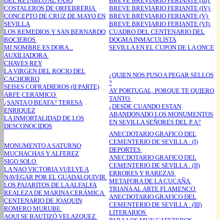
DEL RETABLO AL PASO
BREVE BREVIARIO FERIANTE (III)
COSTALEROS DE ORFEBRERIA
BREVE BREVIARIO FERIANTE (IV)
CONCEPTO DE CRUZ DE MAYO EN
BREVE BREVIARIO FERIANTE (V)
SEVILLA
BREVE BREVIARIO FERIANTE (VI)
LOS REMEDIOS Y SAN BERNARDO
CUADRO DEL CENTENARIO DEL
ROCIEROS
DOGMA INMACULISTA
MI NOMBRE ES DORA...
SEVILLA EN EL CUPON DE LA ONCE
AUXILIADORA
CHAVES REY
LA VIRGEN DEL ROCIO DEL
¿QUIEN NOS PUSO A PEGAR SELLOS
CACHORRO
?
SEISES COFRADIEROS (II PARTE)
AY PORTUGAL, PORQUE TE QUIERO
ARFE CERAMICO
TANTO
¿SANTA O BEATA? TERESA
¿DESDE CUANDO ESTAN
ENRIQUEZ
ABANDONADO LOS MONUMENTOS
LA INMORTALIDAD DE LOS
EN SEVILLA SEÑORES DEL P.A?
DESCONOCIDOS
ANECDOTARIO GRAFICO DEL
CEMENTERIO DE SEVILLA : (I)
MONUMENTO A SATURNO
DEPORTES
MUCHACHAS Y ALFEREZ
ANECDOTARIO GRAFICO DEL
SIGO SOLO
CEMENTERIO DE SEVILLA : (II)
LA NAO VICTORIA VUELVE A
ERRORES Y RAREZAS
NAVEGAR POR EL GUADALQUIVIR
METAFORA DE LA CUCAÑA
LOS PAJARITOS DE LA ALFALFA
TRIANA AL ARTE FLAMENCO
REALEZA DE MARINA CERÁMICA
ANECDOTARIO GRAFICO DEL
CENTENARIO DE JOAQUIN
CEMENTERIO DE SEVILLA : (III)
ROMERO MURUBE
LITERARIOS
AQUI SE BAUTIZÓ VELAZQUEZ