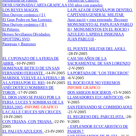
Miniaturas de Pasion
Viernes de Cautivo
DESILUSIONADA CARTA GRAFICA A
350 años con papeles
LOS REYES MAGOS
LA PLAZA DE ESPAÑA POR DENTRO.
Don Quijote cerámico ( I )
CAPITANIA GENERAL MILITAR
El Gran Poder en San Lorenzo
Aqui nació y esta enterrado Becquer
Don Quijote cerámico ( II )
MONUMENTO AL PAPA JUAN PABLO
El Púlpito
II ( MONUMENTOS EN EL ROCIO )
Heroes Sevillanos Olvidados
AZULEJO, LAPIDA E INSIGNIA A
SPOTTING SVQ
JUAN PABLO II
-
Paraguas y Bastones
EL PUENTE MILITAR DEL AJOLI
-28-IV-2005
EL CUPONAZO DE LA FERIA DE
CASI 500 AÑOS DE LA
ABRIL
-10-IV-2005
SACRAMENTAL DE SAN LORENZO
HOMENAJE BETICO DE UN SAN
-2-V-2005
FERNANDO FERIANTE
-14-IV-2005
LA PORTADA DE "LOS TERCEROS"
MARISOL VUELVE A LA FERIA // IR
-6-V-2005
A LA FERIA POR EL RIO
-16-IV-2005
EL ROCIO QUE NO VEREMOS
ANÉCDOTICO NOMBRES DE
INFOME GRAFICO
TOROS
-17-IV-2005
DOS AMIGOS ROCIEROS
-15-V-2005
EL DIOS JANO SE PASEO POR LA
LLAMADORES EUCARÍSTICOS
-19-
FERIA :LUCES Y SOMBRAS DE LA
V-2005
FERIA 2005
-
INFOME GRAFICO
SAN FERNANDO SE COMBIDO AQUI
LA CALLE CRUCES SIN CRUCES
-21-V-2005
-19-IV-2005
EL REGRESO DEL PARCELISTA
-28-
CON TRIANA, CON TRIANA
-22-IV-
V-2005
2005
¿ ESPLENDOR ECUCARISTICO DE
EL PALI EN AZULEJOS
-23-IV-2005
PASION ?