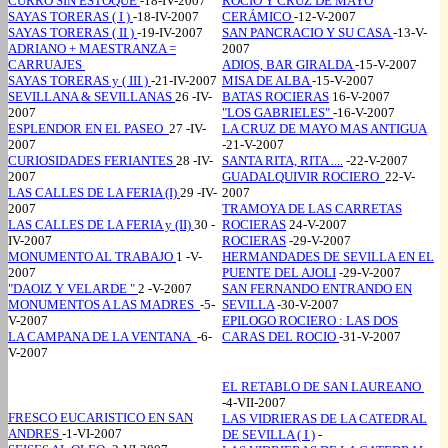
CURRO SIN ESTOQUE
-18-IV-2007
ROCIO Y CRUZ DE MAYO
SAYAS TORERAS ( I )
-18-IV-2007
CERÁMICO
-12-V-2007
SAYAS TORERAS ( II )
-19-IV-2007
SAN PANCRACIO Y SU CASA
-13-V-
ADRIANO + MAESTRANZA =
2007
CARRUAJES
ADIOS, BAR GIRALDA
-15-V-2007
SAYAS TORERAS y ( III )
-21-IV-2007
MISA DE ALBA
-15-V-2007
SEVILLANA & SEVILLANAS
26
-IV-
BATAS ROCIERAS
16-V-2007
2007
"LOS GABRIELES"
-16-V-2007
ESPLENDOR EN EL PASEO
27
-IV-
LA CRUZ DE MAYO MAS ANTIGUA
2007
-21-V-2007
CURIOSIDADES FERIANTES
28
-IV-
SANTA RITA, RITA ....
-22-V-2007
2007
GUADALQUIVIR ROCIERO
22-V-
LAS CALLES DE LA FERIA (I)
29
-IV-
2007
2007
TRAMOYA DE LAS CARRETAS
LAS CALLES DE LA FERIA y (II)
30
-
ROCIERAS
24-V-2007
IV-2007
ROCIERAS
-29-V-2007
MONUMENTO AL TRABAJO
1
-V-
HERMANDADES DE SEVILLA EN EL
2007
PUENTE DEL AJOLI
-29-V-2007
"DAOIZ Y VELARDE "
2
-V-2007
SAN FERNANDO ENTRANDO EN
MONUMENTOS A LAS MADRES
-5-
SEVILLA
-30-V-2007
V-2007
EPILOGO ROCIERO : LAS DOS
LA CAMPANA DE LA VENTANA
-6-
CARAS DEL ROCIO
-31-V-2007
V-2007
EL RETABLO DE SAN LAUREANO
-4-VII-2007
FRESCO EUCARISTICO EN SAN
LAS VIDRIERAS DE LA CATEDRAL
ANDRES
-1-VI-2007
DE SEVILLA ( I )
-