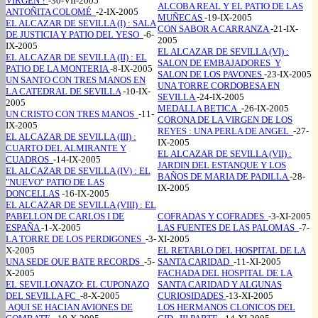
VIRGEN ?
-30-VII-2005
ALCOBA REAL Y EL PATIO DE LAS
ANTOÑITA COLOMÉ
-2-IX-2005
MUÑECAS
-19-IX-2005
EL ALCAZAR DE SEVILLA (I) : SALA
CON SABOR A CARRANZA
-21-IX-
DE JUSTICIA Y PATIO DEL YESO
-6-
2005
IX-2005
EL ALCAZAR DE SEVILLA (VI) :
EL ALCAZAR DE SEVILLA (II) : EL
SALON DE EMBAJADORES Y
PATIO DE LA MONTERIA
-8-IX-2005
SALON DE LOS PAVONES
-23-IX-2005
UN SANTO CON TRES MANOS EN
UNA TORRE CORDOBESA EN
LA CATEDRAL DE SEVILLA
-10-IX-
SEVILLA
-24-IX-2005
2005
MEDALLA BETICA
-26-IX-2005
UN CRISTO CON TRES MANOS
-11-
CORONA DE LA VIRGEN DE LOS
IX-2005
REYES : UNA PERLA DE ANGEL
-27-
EL ALCAZAR DE SEVILLA (III) :
IX-2005
CUARTO DEL ALMIRANTE Y
EL ALCAZAR DE SEVILLA (VII) :
CUADROS
-14-IX-2005
JARDIN DEL ESTANQUE Y LOS
EL ALCAZAR DE SEVILLA (IV) : EL
BAÑOS DE MARIA DE PADILLA
-28-
"NUEVO" PATIO DE LAS
IX-2005
DONCELLAS
-16-IX-2005
EL ALCAZAR DE SEVILLA (VIII) : EL
PABELLON DE CARLOS I DE
COFRADAS Y COFRADES
-3-XI-2005
ESPAÑA
-1-X-2005
LAS FUENTES DE LAS PALOMAS
-7-
LA TORRE DE LOS PERDIGONES
-3-
XI-2005
X-2005
EL RETABLO DEL HOSPITAL DE LA
UNA SEDE QUE BATE RECORDS
-5-
SANTA CARIDAD
-11-XI-2005
X-2005
FACHADA DEL HOSPITAL DE LA
EL SEVILLONAZO: EL CUPONAZO
SANTA CARIDAD Y ALGUNAS
DEL SEVILLA FC
-8-X-2005
CURIOSIDADES
-13-XI-2005
AQUI SE HACIAN AVIONES DE
LOS HERMANOS CLONICOS DEL