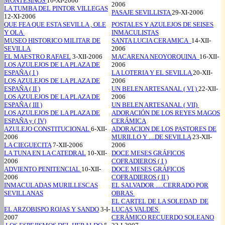
MONTESINOS
10-XI-2006
2006
LA TUMBA DEL PINTOR VILLEGAS
PASAJE SEVILLISTA
29-XI-2006
12-XI-2006
QUE FEA QUE ESTA SEVILLA , OLE
POSTALES Y AZULEJOS DE SEISES
Y OLA
INMACULISTAS
MUSEO HISTORICO MILITAR DE
SANTA LUCIA CERAMICA
14-XII-
SEVILLA
2006
EL MAESTRO RAFAEL
3-XII-2006
MACARENA NEOYORQUINA
16-XII-
LOS AZULEJOS DE LA PLAZA DE
2006
ESPAÑA ( I )
LA LOTERIA Y EL SEVILLA
20-XII-
LOS AZULEJOS DE LA PLAZA DE
2006
ESPAÑA ( II )
UN BELEN ARTESANAL ( VI )
22-XII-
LOS AZULEJOS DE LA PLAZA DE
2006
ESPAÑA ( III )
UN BELEN ARTESANAL ( VII)
LOS AZULEJOS DE LA PLAZA DE
ADORACIÓN DE LOS REYES MAGOS
ESPAÑA y ( IV)
CERÁMICA
AZULEJO CONSTITUCIONAL
6-XII-
ADORACION DE LOS PASTORES DE
2006
MURILLO Y ....DE SEVILLA
23-XII-
LA CIEGUECITA
7-XII-2006
2006
LA TUNA EN LA CATEDRAL
10-XII-
DOCE MESES GRÁFICOS
2006
COFRADIEROS ( I )
ADVIENTO PENITENCIAL
10-XII-
DOCE MESES GRÁFICOS
2006
COFRADIEROS ( II )
INMACULADAS MURILLESCAS
EL SALVADOR .....CERRADO POR
SEVILLANAS
OBRAS
EL CARTEL DE LA SOLEDAD DE
EL ARZOBISPO ROJAS Y SANDO
3-I-
LUCAS VALDES
2007
CERÁMICO RECUERDO SOLEANO