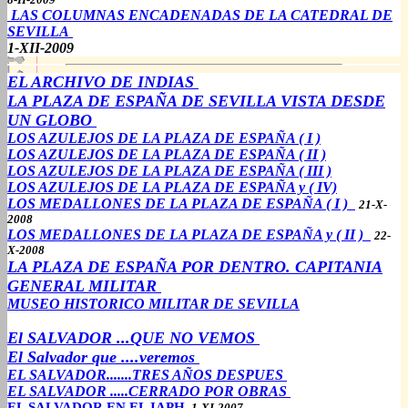
LAS COLUMNAS ENCADENADAS DE LA CATEDRAL DE
SEVILLA
1-XII-2009
EL ARCHIVO DE INDIAS
LA PLAZA DE ESPAÑA DE SEVILLA VISTA DESDE
UN GLOBO
LOS AZULEJOS DE LA PLAZA DE ESPAÑA ( I )
LOS AZULEJOS DE LA PLAZA DE ESPAÑA ( II )
LOS AZULEJOS DE LA PLAZA DE ESPAÑA ( III )
LOS AZULEJOS DE LA PLAZA DE ESPAÑA y ( IV)
LOS MEDALLONES DE LA PLAZA DE ESPAÑA ( I )
21-X-
2008
LOS MEDALLONES DE LA PLAZA DE ESPAÑA y ( II )
22-
X-2008
LA PLAZA DE ESPAÑA POR DENTRO. CAPITANIA
GENERAL MILITAR
MUSEO HISTORICO MILITAR DE SEVILLA
El SALVADOR ...QUE NO VEMOS
El Salvador que ....veremos
EL SALVADOR.......TRES AÑOS DESPUES
EL SALVADOR .....CERRADO POR OBRAS
EL SALVADOR EN EL IAPH
1-XI-2007