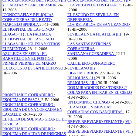
CINCUENTA AÑOS DEL PREGON (III
CINCUENTA AÑOS DEL PREGON (IV )
) : CAPATAZ Y FARO DE AMOR
24-
: LA VIRGEN DE LOS GITANOS
12-III-
1I--2006
-2006
ICONOGRAFIA Y RELIQUIAS
EL ESCUDO DE SEVILLA EN
COFRADIERAS DEL BEATO
ORFEBRERIA
MARCELO SPINOLA
25-1I--2006
LOS RETABLOS DE SAN LEANDRO
EL HOSPITAL DE LAS CINCO
18-III--2006
LLAGAS ( I ) : LA FACHADA
SEVILLA EN LA FILATELIA (II)
19-
EL HOSPITAL DE LAS CINCO
III--2006
LLAGAS ( II ) : IGLESIA Y OTROS
LAS SANTAS PATRONAS
ELEMENTOS
28-1I--2006
COFRADIERAS
AZULEJOS EN SEPIA : EL
SANTA ANA COFRADIERA
22-III-
BARATILLO EN EL POSTIGO
-2006
PRIMER VIERNES DE MARZO
CALLEJERO COFRADIERO
,LUEGO ESTO ES SAN ILDEFONSO
3-
SEVILLANO (II)
III--2006
LIGNUM CRUCIS
27-III--2006
RELIQUIAS ( I )
29-III--2006
RELIQUIAS ( II )
30-III--2006
DOS MIRADORES DOS TORRES //
COLAS PARA ENTRAR EN EL CIELO
PRONTUARIO COFRADIERO :
-13-IV--2006
ESQUEMA DE PASOS
2-IV--2006
UN DOMINGO CHUNGO
-16-IV--2006
PRONTUARIO COFRADIERO :
EL AÑO QUE VIMOS LAS
ESQUEMA DE UNA COFRADIA EN
COFRADIAS CON BANQUETAS
-17-
LA CALLE
-3-IV--2006
IV--2006
EL RELOJ DE SOL MAS GRANDE DE
BREVE BREVIARIO FERIANTE ( VI )
SEVILLA
-17-IV--2006
PRONTUARIO COFRADIERO :
BREVE BREVIARIO FERIANTE ( VII )
ESQUEMA DE ALTAR DE INSIGNIAS,