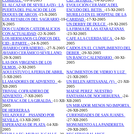
COMBATE
-10-X-2005
CID . III PARTE
-14-XI-2005
EL ALCAZAR DE SEVILLA (IX) : LA
EVOLUCIÓN CERÁMICA DEL
PUERTA DEL PALACIO DE LOS
ESCUDO DEL BETIS
-15-XI-2005
DUQUES DE ARCOS
-15-X-2005
MURILLO EN EL HOSPITAL DE LA
LOS RETABLOS DEL SAGRARIO
-19-
CARIDAD
-17-XI-2005
X-2005
UN DERBY DE DULCE
-19-XI-2005
DOS CUADROS CATEDRALICIOS
LA FIRMA DE LAS ATARAZANAS
CON ACTUALIDAD
-22-X-2005
-23-XI-2005
LOS HERMANOS CLÓNICOS DEL
CAFE A LA CUERDA SECA
-24-XI-
CID - II PARTE -
-24-X-2005
2005
AVIARIO COFRADIERO -
-27-X-2005
CAIDOS EN EL CUMPLIMIENTO DEL
AVIARIO CERÁMICO SEVILLANO
DEBER
-29-XI-2005
-29-X-2005
UN BANCO CALENDARIO
-30-XI-
LAS DOS VIRGENES DE LOS
2005
OLMOS
-2-XI-2005
AQUI ESTUVO LA FERIA DE ABRIL
NACIMIENTOS DE VIDRIO Y LUZ
-5-XII-2005
-21-XII-2005
LLAMADORES DE ADVIENTO
-6-
UN BELEN ARTESANAL (V)
-21-XII-
XII-2005
2005
TRIVIAL COFRADIERO DE
MAESE PEREZ: NUESTRO
ADVIENTO
-7-XII-2005
FANTASMA DE NOCHEBUENA
-24-
MATRACA DE LA GIRALDA
-11-XII-
XII-2005
2005
UN MIRADOR MENOS NO IMPORTA
DE HERRERA A
-26-XII-2005
VELAZQUEZ....PASANDO POR
CURIOSIDADES DE SAN JUANES
SEVILLA
-13-XII-2005
-27-XII-2005
ESPERANZAS DE PLATA
-14-XII-
MONUMENTO A LA PANDERETA
2005
-29-XII-2005