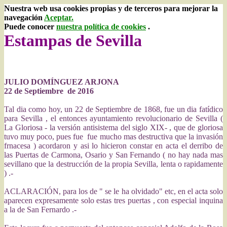
Nuestra web usa cookies propias y de terceros para mejorar la
navegación
Aceptar.
Puede conocer
nuestra política de cookies
.
Estampas de Sevilla
JULIO DOMÍNGUEZ ARJONA
22 de Septiembre de 2016
Tal dia como hoy, un 22 de Septiembre de 1868, fue un dia fatídico
para Sevilla , el entonces ayuntamiento revolucionario de Sevilla (
La Gloriosa - la versión antisistema del siglo XIX- , que de gloriosa
tuvo muy poco, pues fue fue mucho mas destructiva que la invasión
frnacesa ) acordaron y asi lo hicieron constar en acta el derribo de
las Puertas de Carmona, Osario y San Fernando ( no hay nada mas
sevillano que la destrucción de la propia Sevilla, lenta o rapidamente
) .-
ACLARACIÓN, para los de " se le ha olvidado" etc, en el acta solo
aparecen expresamente solo estas tres puertas , con especial inquina
a la de San Fernardo .-