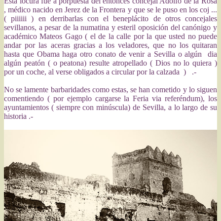
Esta locura fue a porpuesta del entonces concejal Adolfo de la Rosa
, médico nacido en Jerez de la Frontera y que se le puso en los coj ...
( piiiiii ) en derribarlas con el beneplácito de otros concejales
sevillanos, a pesar de la numatina y esteril oposición del canónigo y
académico Mateos Gago ( el de la calle por la que usted no puede
andar por las aceras gracias a los veladores, que no los quitaran
hasta que Obama haga otro conato de venir a Sevilla o algún dia
algún peatón ( o peatona) resulte atropellado ( Dios no lo quiera )
por un coche, al verse obligados a circular por la calzada ) .-
No se lamente barbaridades como estas, se han cometido y lo siguen
comentiendo ( por ejemplo cargarse la Feria via referéndum), los
ayuntamientos ( siempre con minúscula) de Sevilla, a lo largo de su
historia .-