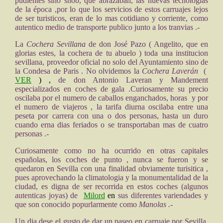
pudientes sino snob, que abrazaban, las nuevas tecnologias
de la época ,por lo que los servicios de estos carruajes lejos
de ser turisticos, eran de lo mas cotidiano y corriente, como
autentico medio de transporte publico junto a los tranvias .-
La
Cochera Sevillana
de don José Pazo ( Angelito, que en
glorias estes, la cochera de tu abuelo ) toda una institucion
sevillana, proveedor oficial no solo del Ayuntamiento sino de
la Condesa de Paris . No olvidemos la
Cochera Laverán
(
VER
) ,
de don Antonio Laveran y Mandement
especializados en coches de gala .Curiosamente su precio
oscilaba por el numero de caballos enganchados, horas y por
el numero de viajeros , la tarifa diurna oscilaba entre una
peseta por carrera con una o dos personas, hasta un duro
cuando erna dias feriados o se transportaban mas de cuatro
personas .-
Curiosamente como no ha ocurrido en otras capitales
españolas, los coches de punto , nunca se fueron y se
quedaron en Sevilla con una finalidad obviamente turisitica ,
pues aprovechando la climatologia y la monumentalidad de la
ciudad, es digna de ser recorrida en estos coches (algunos
autenticas joyas) de
Milord
en
sus diferentes variendades y
que son conocido popurlarmente como
Manolas .-
Un dia dese el gusto de dar un paseo en carruaje por Sevilla,